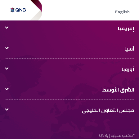
شبكة QNB الدولية
English
إفريقيا
آسيا
أوروبا
الشرق الأوسط
مجلس التعاون الخليجي
*مكاتب تمثيلية لQNB