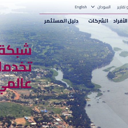
و تقارير
السودان
English
الأفراد
الشركات
دليل المستثمر
شبكة 
تخدمك
عالمي