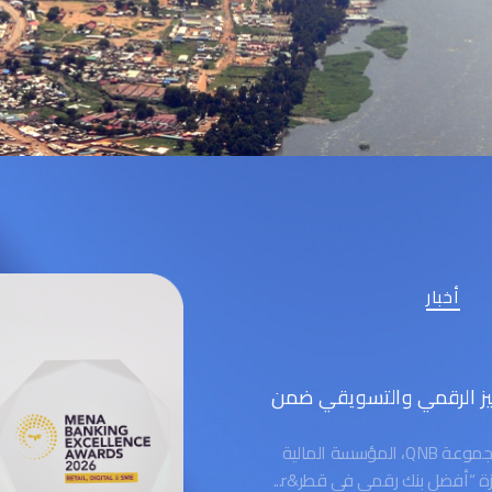
أخبار
ن للتميز الرقمي والتسويقي ضمن
الدوحة، قطر – 29 يوليو 2026 – نالت مجموعة QNB، المؤسسة المالية
زة “أفضل بنك رقمي في قطر&r...