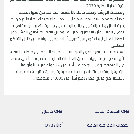
رؤية قطر الوطنية 2030.
وتضمنت الورشة برنامجًا حافلًا بالأنشطة الإبداعية من بينها تصميم
حصالة نقود خشبية لتحفيزهم على الادخار؛ ولعبة تفاعلية لتعليم مهارة
إدارة المال والميزانية؛ إلى جانب الرسم على جدارية للتعبير عن مفاهيم
الوعي المالي مثل الادخار والميزانية. وخلال الفعالية، أطلق المشاركون
الصغار العنان لإبداعاتهم في تحويل أحلامهم إلى واقع من خلال التفكير
الإبداعي.
تُعد مجموعة QNB إحدى المؤسسات المالية الرائدة في منطقة الشرق
الأوسط وإفريقيا وواحدة من العلامات التجارية المصرفية الأعلى قيمة
في المنطقة. وهي تتواجد في أكثر من 28 دولة عبر آسيا وأوروبا
وإفريقيا، وتقدم منتجات وخدمات مصرفية ومالية متنوعة مدعومة
بالابتكار، مع فريق عمل يضم أكثر من 31,000 متخصص.
QNB للخدمات المالية
QNB كابيتال
الخدمات المصرفية الخاصة
أوائل QNB