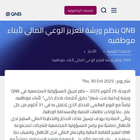
Arama
الخدمات الإلكترونية
QNB ينظم ورشة لتعزيز الوعي المالي لأبناء
موظفيه
الصفحة الرئيسية
الأخبار
QNB ينظم ورشة لتعزيز الوعي المالي لأبناء موظفيه
نشر يوم : Thu, 30 Oct 2025
الدوحة، 29 أكتوبر 2025 – نظم فريق المسؤولية المجتمعية في QNB
ورشة إبداعية تحت شعار" حقق أحلامك بادخار ذكي" لأبناء موظفيه،
تزامناً مع اليوم العالمي للادخار، الذي يُحتفل به في 31 أكتوبر من كل
عام ، بما يُواكب تطلعات التنمية والاستدامة الوطنية.
وتأتي المبادرة بهدف ترسيخ عادات الادخار والتخطيط المالي السليم لدى
الأطفال تماشيًا مع برامج المسؤولية المجتمعية للشركات لمجموعة
QNB لتعزيز الثقافة المالية والإدماج المالي لدى الأطفال والشباب بما
يساهم في بناء اقتصاد قائم على المعرفة وتعزيز الاستدامة، تماشياً مع