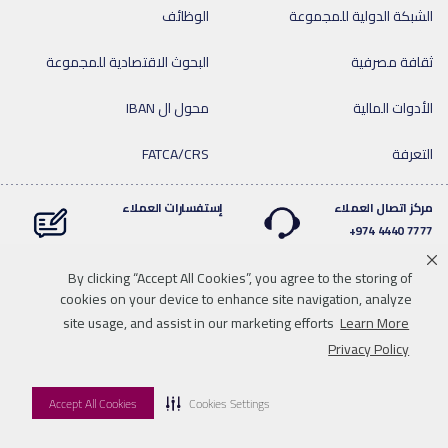
الشبكة الدولية للمجموعة
الوظائف
ثقافة مصرفية
البحوث الاقتصادية للمجموعة
الأدوات المالية
محول ال IBAN
التعرفة
FATCA/CRS
مركز اتصال العملاء
إستفسارات العملاء
7777 4440 974+
By clicking “Accept All Cookies”, you agree to the storing of
cookies on your device to enhance site navigation, analyze
Linkedin
Instagram
facebook
Whatsapp
twitter
youtube
site usage, and assist in our marketing efforts
Learn More
سياسة الخصوصية
خريطة الموقع
تحميل الوسائط
للاتصال بنا
Privacy Policy
إخلاء المسؤولية
Accept All Cookies
Cookies Settings
© 2026 QNB