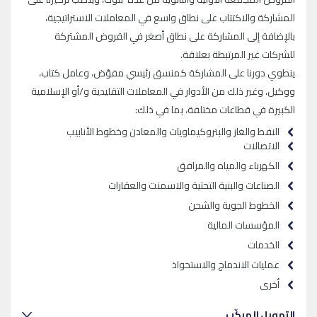
المشاركة والاكتتاب على نطاق واسع في المعاملات الاستراتيجية،
بالإضافة إلى المشاركة على نطاق أصغر في القروض المشتركة
للشركات غير المرتبطة بعلاقة.
ينطوي دورنا على المشاركة كمنسق رئيسي مفوّض، وعامل كتاب،
ووكيل، وغير ذلك من الأدوار في المعاملات التقليدية و/أو الإسلامية
الكبيرة في قطاعات مختلفة، بما في ذلك:
النفط والغاز والبتروكيماويات والمعادن وخطوط الأنابيب
الاتصالات
الكهرباء والمياه والمرافق
الصناعات والبنية التحتية والاسمنت والعقارات
الخطوط الجوية والشحن
المؤسسات المالية
الخدمات
عمليات الاندماج والاستحواذ
أخرى
التمويل المركّب