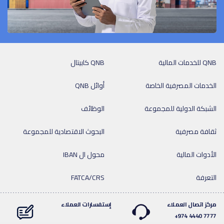
QNB للخدمات المالية
QNB كابيتال
الخدمات المصرفية الخاصة
أوائل QNB
الشبكة الدولية للمجموعة
الوظائف
ثقافة مصرفية
البحوث الاقتصادية للمجموعة
الأدوات المالية
محول ال IBAN
التعرفة
FATCA/CRS
مركز اتصال العملاء
إستفسارات العملاء
7777 4440 974+