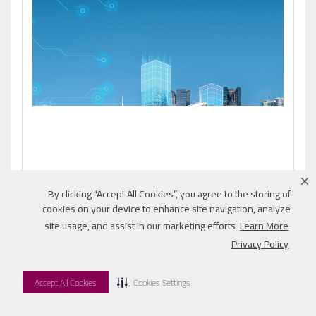
By clicking “Accept All Cookies”, you agree to the storing of
cookies on your device to enhance site navigation, analyze
site usage, and assist in our marketing efforts
Learn More
تقرير سنة 2025
Privacy Policy
الاستفادة من نقاط..
عرض
Accept All Cookies
Cookies Settings