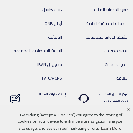
QNB للخدمات المالية
QNB كابيتال
الخدمات المصرفية الخاصة
أوائل QNB
الشبكة الدولية للمجموعة
الوظائف
ثقافة مصرفية
البحوث الاقتصادية للمجموعة
الأدوات المالية
محول ال IBAN
التعرفة
FATCA/CRS
مركز اتصال العملاء
إستفسارات العملاء
7777 4440 974+
By clicking “Accept All Cookies”, you agree to the storing of
cookies on your device to enhance site navigation, analyze
Linkedin
Instagram
facebook
Whatsapp
twitter
youtube
site usage, and assist in our marketing efforts
Learn More
سياسة الخصوصية
خريطة الموقع
تحميل الوسائط
للاتصال بنا